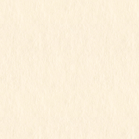
2021年12月23日
すみれ組
令和3年度
行事写真
すみれ組
この記事を見るにはパスワードが必要で
す
2021年12月15日
もも組
令和3年度
12/15 ももちゃん
この記事を見るにはパスワードが必要で
す
1
2
3
»