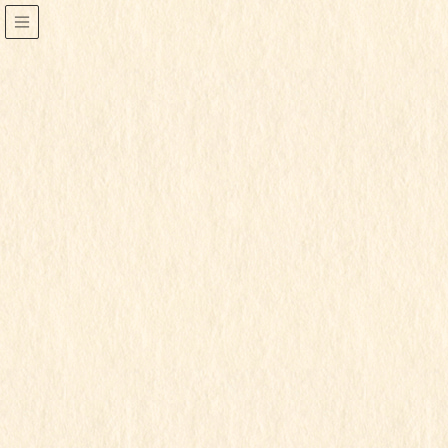
もも組
HOME
行事写真
もも組
2026年7月28日
もも組
もも組
この記事を見るにはパスワードが必要で
す