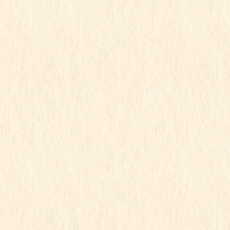
ゆり組
行事写真
消防立ち会い避難訓練②
この記事を見るにはパスワードが必要で
す
2026年5月21日
こもも組
すみれ組
もも組
ゆり組
行事写真
消防立ち会い避難訓練①
この記事を見るにはパスワードが必要で
す
2026年5月8日
もも組