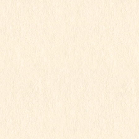
2026年7月14日
もも組
もも組
この記事を見るにはパスワードが必要で
す
2026年5月21日
すみれ組
もも組
ゆり組
行事写真
4•5月のお誕生会
この記事を見るにはパスワードが必要で
す
2026年5月21日
こもも組
すみれ組
もも組