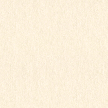
1
2
…
35
»