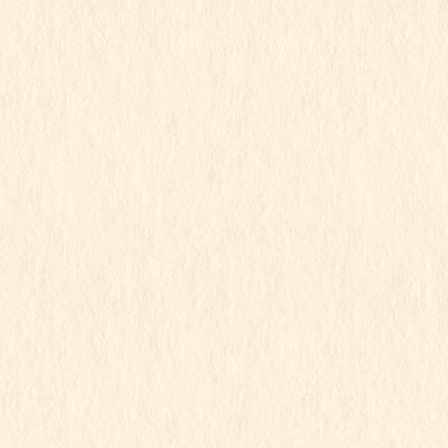
ももぐみ お弁当の日
この記事を見るにはパスワードが必要で
す
2026年5月2日
もも組
行事写真
ももぐみ こどもの日のお祝い
この記事を見るにはパスワードが必要で
す
2026年5月1日
こもも組
すみれ組
もも組
ゆり組
行事写真
こどもの日のお祝い