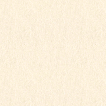
2023年8月8日
すみれ組
ゆり組
令和5年度
ゆり組すみれ組
この記事を見るにはパスワードが必要で
す
2023年8月7日
すみれ組
令和5年度
すみれ組
この記事を見るにはパスワードが必要で
す
1
2
»