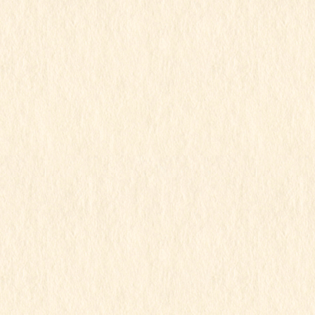
2025年1月21日
ゆり組
令和6年度
節分製作
この記事を見るにはパスワードが必要で
す
2025年1月15日
ゆり組
令和6年度
お弁当の日
この記事を見るにはパスワードが必要で
す
2025年1月15日
こもも組
すみれ組
もも組
ゆり組
令和6年度
行事写真