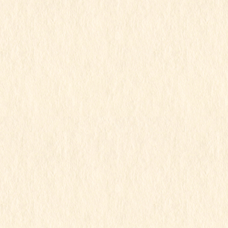
«
1
2
3
»