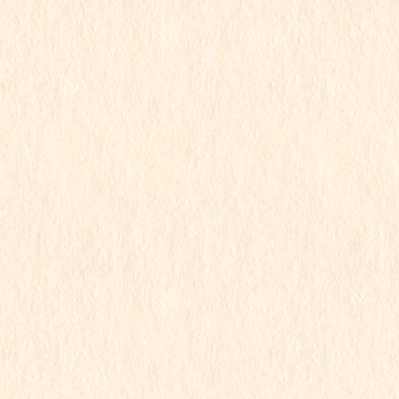
2021年12月15日
すみれ組
もも組
令和3年度
行事写真
もちつき会②
この記事を見るにはパスワードが必要で
す
2021年12月15日
すみれ組
もも組
ゆり組
令和3年度
行事写真
もちつき会①
この記事を見るにはパスワードが必要で
す