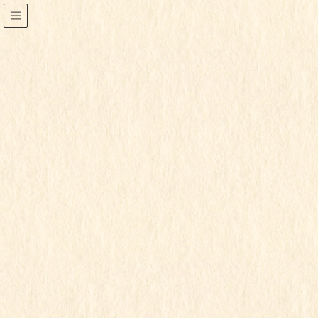
2021年12月
HOME
2021年12月
2021年12月15日
すみれ組
もも組
ゆり組
令和3年度
行事写真
もちつき会③
この記事を見るにはパスワードが必要で
す