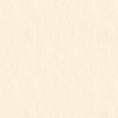
今日はお弁当✌︎(‘ω’)✌︎
この記事を見るにはパスワードが必要で
す
2024年1月12日
すみれ組
令和5年度
すみれ組お弁当の日
この記事を見るにはパスワードが必要で
す
2024年1月11日
こもも組
すみれ組
もも組
ゆり組
令和5年度
行事写真
防犯訓練