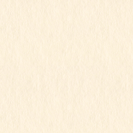
カテゴリー
こもも組
、
令和3年度
すみれ組
こももちゃん