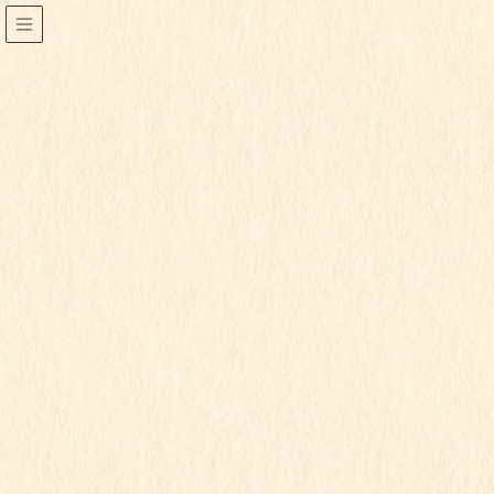
こもも組
HOME
行事写真
こもも組
こももちゃん
2021年12月27日
こもも組
令和3年度
こももちゃん
園から発行・通知された閲覧パスワードを入力してく
ださい。