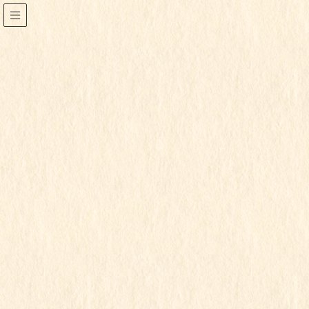
すみれ組
HOME
行事写真
すみれ組
報恩講
2020年11月20日
すみれ組
ゆり組
行事写真
報恩講
園から発行・通知された閲覧パスワードを入力してく
ださい。