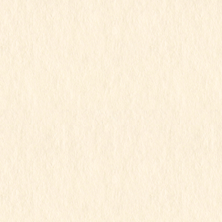
カテゴリー
すみれ組
、
ゆり組
、
行事写真
食育
もも組さん