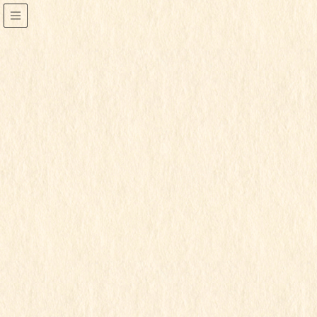
令和2年度
HOME
令和2年度
七五三のお祝い
2020年11月13日
令和2年度
行事写真
七五三のお祝い
園から発行・通知された閲覧パスワードを入力してく
ださい。